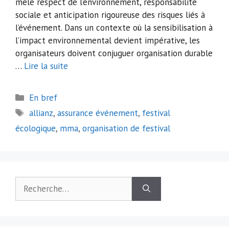
mêle respect de l’environnement, responsabilité
sociale et anticipation rigoureuse des risques liés à
l’événement. Dans un contexte où la sensibilisation à
l’impact environnemental devient impérative, les
organisateurs doivent conjuguer organisation durable
…
Lire la suite
Catégories
En bref
Étiquettes
allianz
,
assurance événement
,
festival
écologique
,
mma
,
organisation de festival
Rechercher :