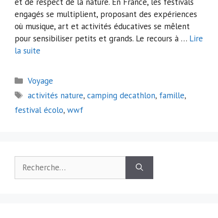
et de respect de la nature. En France, les festivals
engagés se multiplient, proposant des expériences
où musique, art et activités éducatives se mêlent
pour sensibiliser petits et grands. Le recours à …
Lire
la suite
Catégories
Voyage
Étiquettes
activités nature
,
camping decathlon
,
famille
,
festival écolo
,
wwf
Rechercher :