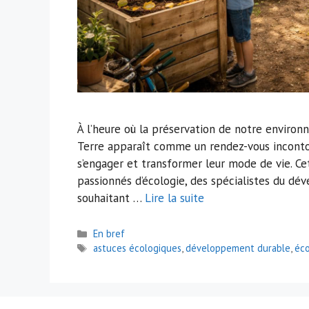
À l’heure où la préservation de notre environ
Terre apparaît comme un rendez-vous incontou
s’engager et transformer leur mode de vie. C
passionnés d’écologie, des spécialistes du dé
souhaitant …
Lire la suite
Catégories
En bref
Étiquettes
astuces écologiques
,
développement durable
,
éco