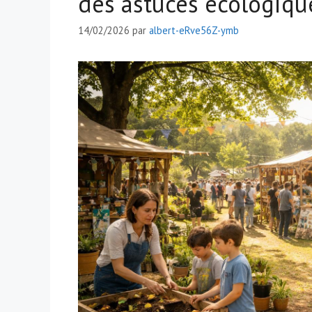
des astuces écologiq
14/02/2026
par
albert-eRve56Z-ymb