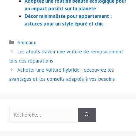
Adoptez une routine beauté écologique pour
un impact positif sur la planète
Décor minimaliste pour appartement :
astuces pour un style épuré et chic
Catégories
Animaux
Navigation
Les atouts d’avoir une voiture de remplacement
des
lors des réparations
articles
Acheter une voiture hybride : découvrez les
avantages et les conseils adaptés à vos besoins
Rechercher :