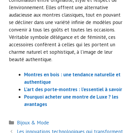
combinaison entre originalité, style et respect de
l’environnement. Elles offrent une alternative
audacieuse aux montres classiques, tout en pouvant
se décliner dans une variété infinie de modèles pour
convenir à tous les goûts et toutes les occasions.
Véritable symbole d’élégance et de féminité, ces
accessoires confèrent à celles qui les portent un
charme naturel et sophistiqué, à l’image de leur
beauté authentique.
Montres en bois : une tendance naturelle et
authentique
L’art des porte-montres : l’essentiel à savoir
Pourquoi acheter une montre de Luxe ? les
avantages
Catégories
Bijoux & Mode
Navigation
Les innovations technologiques qui transforment