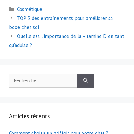
Catégories
Cosmétique
Navigation
TOP 5 des entraînements pour améliorer sa
des
boxe chez soi
articles
Quelle est l’importance de la vitamine D en tant
qu’adulte ?
Rechercher :
Articles récents
Comment choisir un griffoir pour votre chat ?