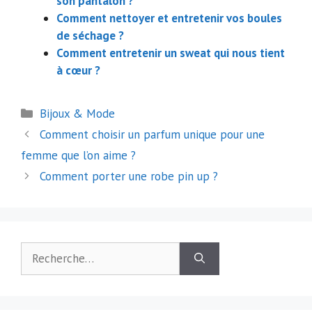
son pantalon ?
Comment nettoyer et entretenir vos boules
de séchage ?
Comment entretenir un sweat qui nous tient
à cœur ?
Catégories
Bijoux & Mode
Navigation
Comment choisir un parfum unique pour une
des
femme que l’on aime ?
articles
Comment porter une robe pin up ?
Rechercher :