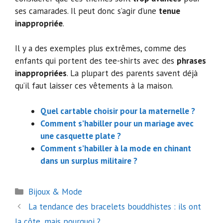
ses camarades. Il peut donc s’agir d’une
tenue
inappropriée
.
Il y a des exemples plus extrêmes, comme des
enfants qui portent des tee-shirts avec des
phrases
inappropriées
. La plupart des parents savent déjà
qu’il faut laisser ces vêtements à la maison.
Quel cartable choisir pour la maternelle ?
Comment s’habiller pour un mariage avec
une casquette plate ?
Comment s’habiller à la mode en chinant
dans un surplus militaire ?
Catégories
Bijoux & Mode
Navigation
La tendance des bracelets bouddhistes : ils ont
des
la côte, mais pourquoi ?