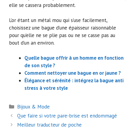
elle se cassera probablement.
L’or étant un métal mou qui s’use facilement,
choisissez une bague d’une épaisseur raisonnable
pour qu’elle ne se plie pas ou ne se casse pas au
bout d’un an environ.
Quelle bague offrir à un homme en fonction
de son style ?
Comment nettoyer une bague en or jaune ?
Élégance et sérénité : intégrez la bague anti
stress à votre style
Catégories
Bijoux & Mode
Navigation
Que faire si votre pare-brise est endommagé
des
Meilleur traducteur de poche
articles