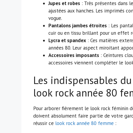
Jupes et robes
: Très présentes dans le
ajustées aux hanches. Les imprimés com
vogue.
Pantalons jambes étroites
: Les panta
cuir ou en tissu brillant pour un effet r
Lycra et spandex
: Ces matières extens
années 80. Leur aspect miroitant appo
Accessoires imposants
: Ceintures clo
accessoires viennent compléter le look
Les indispensables du
look rock année 80 f
Pour arborer fièrement le look rock féminin d
doivent absolument faire partie de votre gard
réussir ce
look rock année 80 femme
: