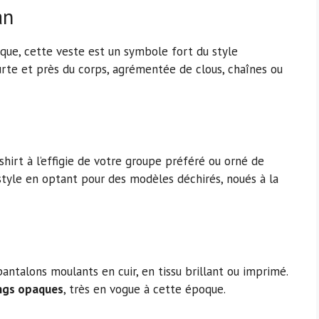
an
oque, cette veste est un symbole fort du style
urte et près du corps, agrémentée de clous, chaînes ou
shirt à l’effigie de votre groupe préféré ou orné de
style en optant pour des modèles déchirés, noués à la
pantalons moulants en cuir, en tissu brillant ou imprimé.
ngs opaques
, très en vogue à cette époque.